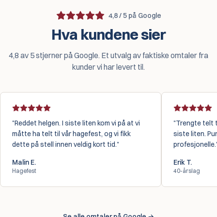
4,8 / 5 på Google
Hva kundene sier
4,8 av 5 stjerner på Google. Et utvalg av faktiske omtaler fra
kunder vi har levert til.
Reddet helgen. I siste liten kom vi på at vi
Trengte telt 
måtte ha telt til vår hagefest, og vi fikk
siste liten. Pu
dette på stell innen veldig kort tid.
profesjonelle.
Malin E.
Erik T.
Hagefest
40-årslag
Se alle omtaler på Google →