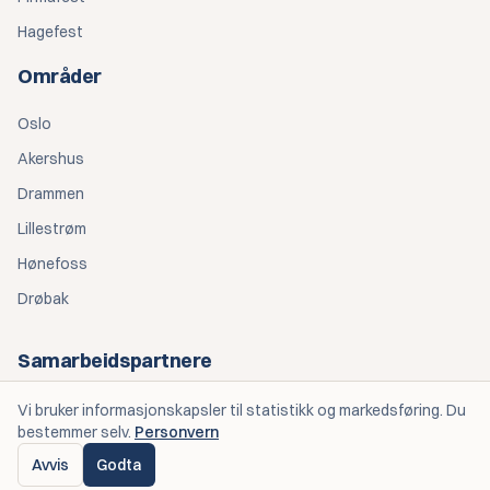
Hagefest
Områder
Oslo
Akershus
Drammen
Lillestrøm
Hønefoss
Drøbak
Samarbeidspartnere
Personlige Opplevelser — Eventplanlegging
Vi bruker informasjonskapsler til statistikk og markedsføring. Du
bestemmer selv.
Personvern
Spiseriet OGK — Catering
Avvis
Godta