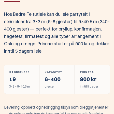
Hos Bedre Teltutleie kan du leie partytelt i
størrelser fra 3×3 m (6–8 gjester) til 9×40,5 m (340–
400 gjester) — perfekt for bryllup, konfirmasjon,
hagefest, firmafest og alle typer arrangement i
Oslo og omegn. Prisene starter på 900 kr og dekker
inntil 5 dagers leie.
STØRRELSER
KAPASITET
PRIS FRA
19
6–400
900 kr
3×3 – 9×40,5 m
gjester
inntil 5 dager
Levering, oppsett og nedrigging tilbys som tilleggstjenester
— du velger selv hva du trenger. Vi tar oss av alt fra siste-