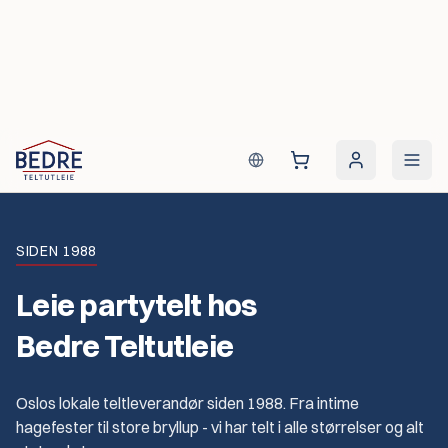
Hopp til innhold
SIDEN 1988
Leie partytelt hos
Bedre Teltutleie
Oslos lokale teltleverandør siden 1988. Fra intime
hagefester til store bryllup - vi har telt i alle størrelser og alt