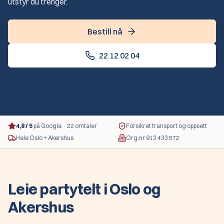
utstyr du trenger.
Bestill nå
22 12 02 04
4,8 / 5
på Google · 22 omtaler
Forsikret transport og oppsett
Hele Oslo + Akershus
Org.nr 913 433 572
Leie partytelt i Oslo og
Akershus