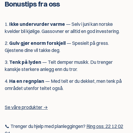
Bonustips fra oss
1.
Ikke undervurder varme
— Selv i juni kan norske
kvelder bli kjølige. Gassovner er alltid en god investering.
2.
Gulv gjør enorm forskjell
— Spesielt på gress.
Gjestene dine vil takke deg.
3.
Tenk på lyden
— Telt demper musikk. Du trenger
kanskje sterkere anlegg enn du tror.
4.
Ha en regnplan
— Med telt er du dekket, men tenk på
området utenfor teltet også.
Se våre produkter →
📞 Trenger du hjelp med planleggingen?
Ring oss: 22 12 02