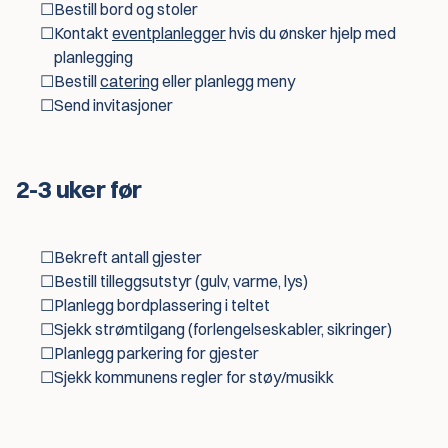
☐
Bestill bord og stoler
☐
Kontakt
eventplanlegger
hvis du ønsker hjelp med
planlegging
☐
Bestill
catering
eller planlegg meny
☐
Send invitasjoner
2-3 uker før
☐
Bekreft antall gjester
☐
Bestill tilleggsutstyr (gulv, varme, lys)
☐
Planlegg bordplassering i teltet
☐
Sjekk strømtilgang (forlengelseskabler, sikringer)
☐
Planlegg parkering for gjester
☐
Sjekk kommunens regler for støy/musikk