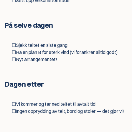
☐
Sett opp velkomstområde
På selve dagen
☐
Sjekk teltet en siste gang
☐
Ha en plan B for sterk vind (vi forankrer alltid godt)
☐
Nyt arrangementet!
Dagen etter
☐
Vi kommer og tar ned teltet til avtalt tid
☐
Ingen opprydding av telt, bord og stoler — det gjør vi!