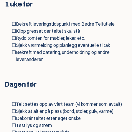
1 uke før
☐
Bekreft leveringstidspunkt med Bedre Teltutleie
☐
Klipp gresset der teltet skal stå
☐
Rydd tomten for møbler, leker, etc.
☐
Sjekk værmelding og planlegg eventuelle tiltak
☐
Bekreft med catering, underholdning og andre
leverandører
Dagen før
☐
Telt settes opp av vårt team (vi kommer som avtalt)
☐
Sjekk at alt er på plass (bord, stoler, gulv, varme)
☐
Dekorér teltet etter eget ønske
☐
Test lys og strøm