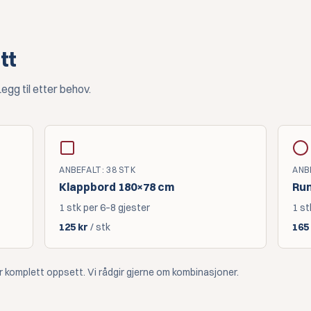
tt
gg til etter behov.
ANBEFALT
:
38
STK
ANB
Klappbord 180×78 cm
Run
1 stk per 6–8 gjester
1 st
125
kr
/ stk
165
ler komplett oppsett. Vi rådgir gjerne om kombinasjoner.