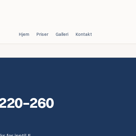
Hjem
Priser
Galleri
Kontakt
r 220–260
r for inntil 5