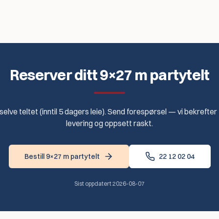
Reserver ditt 9×27 m partytelt
 selve teltet (inntil 5 dagers leie). Send forespørsel — vi bekrefter
levering og oppsett raskt.
Bestill 9×27 m partytelt
22 12 02 04
Sist oppdatert
2026-08-07