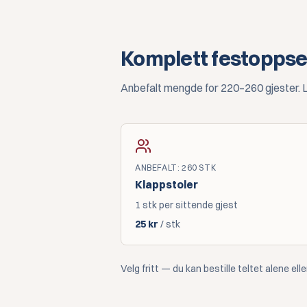
Komplett festoppse
Anbefalt mengde for 220–260 gjester. Le
ANBEFALT
:
260
STK
Klappstoler
1 stk per sittende gjest
25
kr
/ stk
Velg fritt — du kan bestille teltet alene el