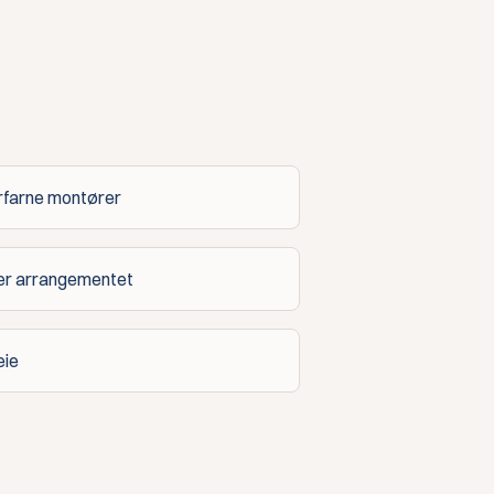
erfarne montører
ter arrangementet
eie