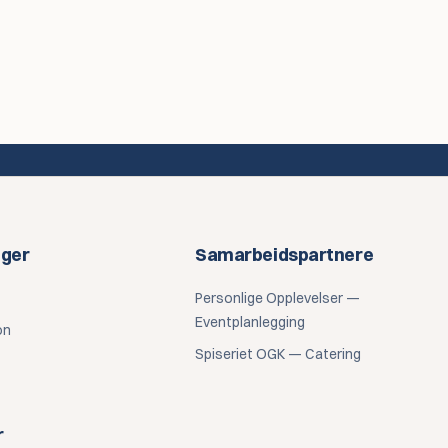
nger
Samarbeidspartnere
Personlige Opplevelser —
Eventplanlegging
on
Spiseriet OGK — Catering
r