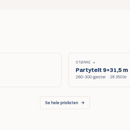
STØRRE
Partytelt
9×31,5 m
260–300
gjester
·
28 350
kr
Se hele prislisten