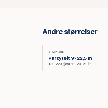
Andre størrelser
MINDRE
Partytelt
9×22,5 m
180–220
gjester
·
20 250
kr