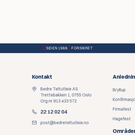
SIDEN 1988
FORSIKRET
Kontakt
Anledni
Bedre Teltutleie AS
Bryllup
Trettebakken 1, 0755 Oslo
Konfirmasj
Org.nr 913 433 572
Firmafest
22 12 02 04
Hagefest
post@bedreteltutleie.no
Område