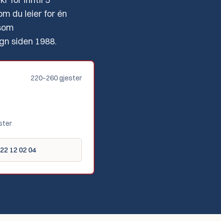
m du leier for én
 som
egn siden 1988.
220–260
gjester
ster
22 12 02 04