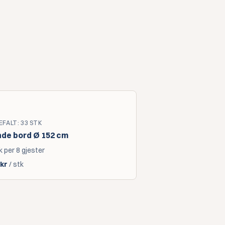
EFALT
:
33
STK
de bord Ø 152 cm
k per 8 gjester
kr
/ stk