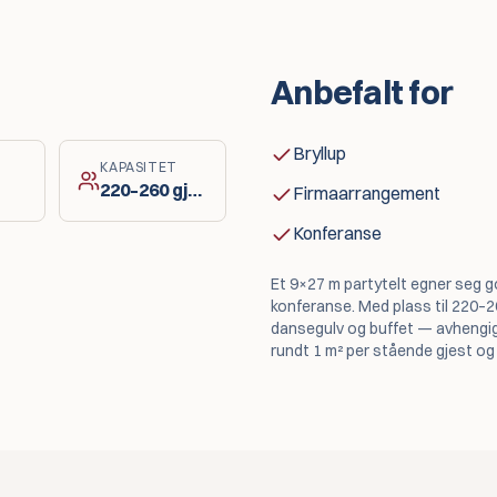
Anbefalt for
Bryllup
KAPASITET
220–260
gjester
Firmaarrangement
Konferanse
Et 9×27 m partytelt egner seg g
konferanse. Med plass til 220–26
dansegulv og buffet — avhengig
rundt 1 m² per stående gjest og