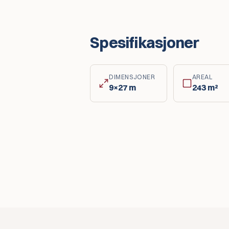
Spesifikasjoner
DIMENSJONER
AREAL
9×27 m
243
m²